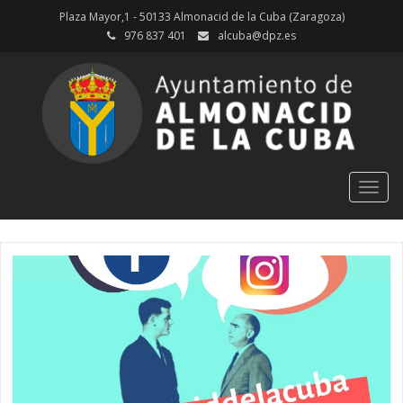
Plaza Mayor,1 - 50133 Almonacid de la Cuba (Zaragoza)
976 837 401
alcuba@dpz.es
Togg
navig