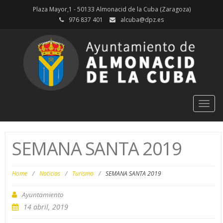
Plaza Mayor,1 - 50133 Almonacid de la Cuba (Zaragoza)
976 837 401
alcuba@dpz.es
Togg
navig
SEMANA SANTA 2019
Home
/
Noticias
/
Turismo
/
SEMANA SANTA 2019
Ayuntamiento
14 abril, 2019