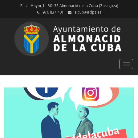
Plaza Mayor,1 - 50133 Almonacid de la Cuba (Zaragoza)
976 837 401
alcuba@dpz.es
Togg
navig