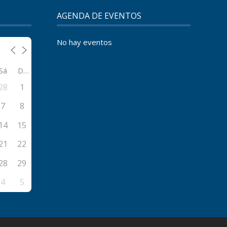
AGENDA DE EVENTOS
No hay eventos
Sá
Do
28
1
7
8
14
15
21
22
28
29
4
5