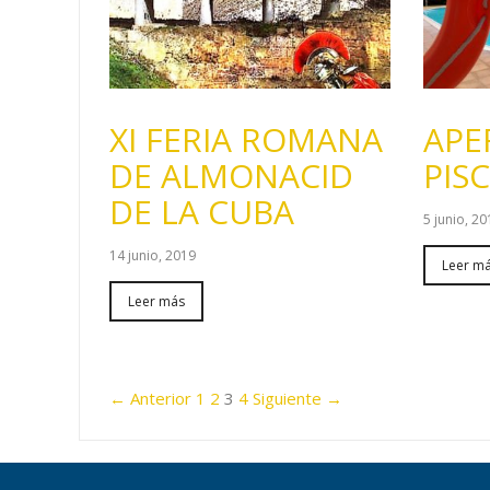
XI FERIA ROMANA
APE
DE ALMONACID
PIS
DE LA CUBA
5 junio, 2
14 junio, 2019
Leer m
Leer más
← Anterior
1
2
3
4
Siguiente →