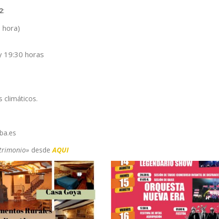
2
:
 hora)
 y 19:30 horas
 climáticos.
ba.es
atrimonio»
desde
AQUI