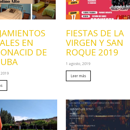
JAMIENTOS
FIESTAS DE LA
ALES EN
VIRGEN Y SAN
ONACID DE
ROQUE 2019
CUBA
1 agosto, 2019
 2019
Leer más
ás