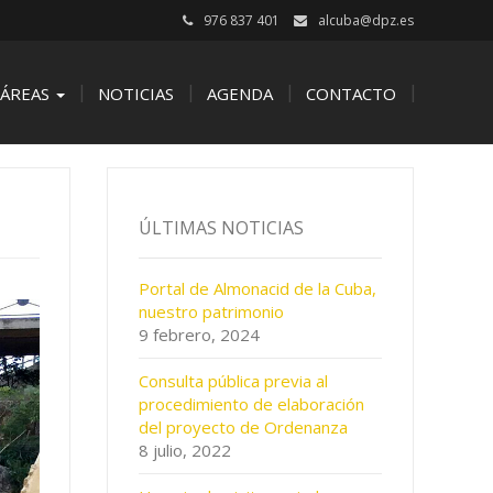
976 837 401
alcuba@dpz.es
ÁREAS
NOTICIAS
AGENDA
CONTACTO
ÚLTIMAS NOTICIAS
Portal de Almonacid de la Cuba,
nuestro patrimonio
9 febrero, 2024
Consulta pública previa al
procedimiento de elaboración
del proyecto de Ordenanza
8 julio, 2022