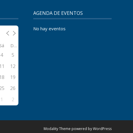
AGENDA DE EVENTOS
No hay eventos
Sá
Do
4
5
11
12
18
19
25
26
1
2
Modality Theme
powered by
WordPress