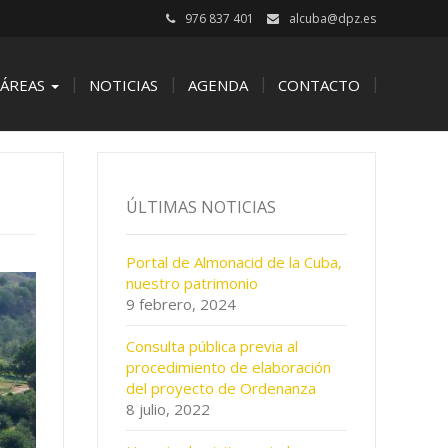
976 837 401
alcuba@dpz.es
ÁREAS
NOTICIAS
AGENDA
CONTACTO
ÚLTIMAS NOTICIAS
Portal de Almonacid de la Cuba,
nuestro patrimonio
9 febrero, 2024
Consulta pública previa al
procedimiento de elaboración
del proyecto de Ordenanza
8 julio, 2022