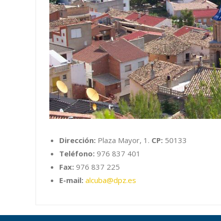
Dirección:
Plaza Mayor, 1.
CP:
50133
Teléfono:
976 837 401
Fax:
976 837 225
E-mail:
alcuba@dpz.es