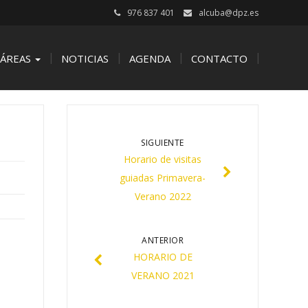
976 837 401
alcuba@dpz.es
ÁREAS
NOTICIAS
AGENDA
CONTACTO
SIGUIENTE
Horario de visitas
guiadas Primavera-
Verano 2022
ANTERIOR
HORARIO DE
VERANO 2021