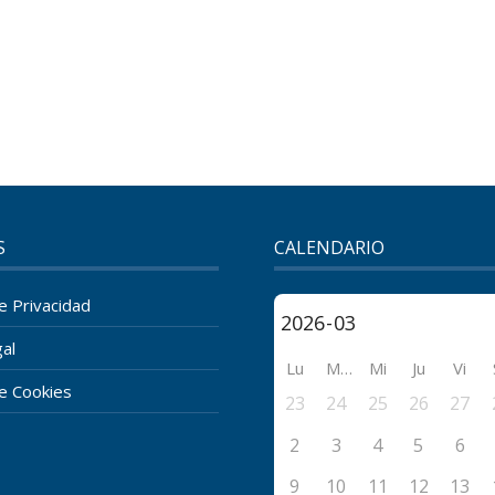
S
CALENDARIO
de Privacidad
al
Lu
Ma
Mi
Ju
Vi
de Cookies
23
24
25
26
27
2
3
4
5
6
9
10
11
12
13