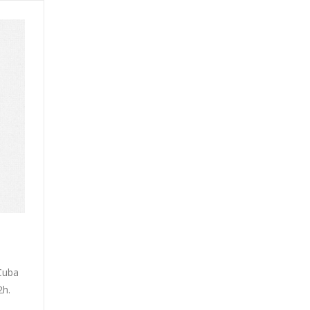
 Cuba
2h.