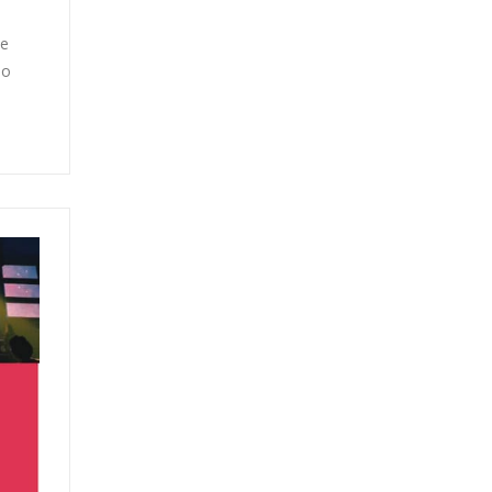
de
no