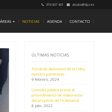
976 837 401
alcuba@dpz.es
ÁREAS
NOTICIAS
AGENDA
CONTACTO
ÚLTIMAS NOTICIAS
Portal de Almonacid de la Cuba,
nuestro patrimonio
9 febrero, 2024
Consulta pública previa al
procedimiento de elaboración
del proyecto de Ordenanza
8 julio, 2022