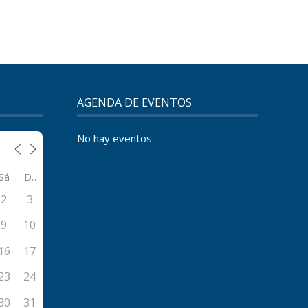
AGENDA DE EVENTOS
No hay eventos
Sá
Do
2
3
9
10
16
17
23
24
30
31