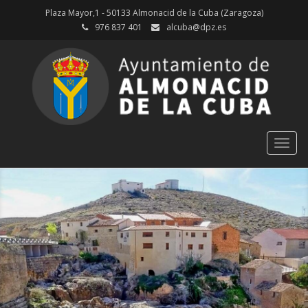
Plaza Mayor,1 - 50133 Almonacid de la Cuba (Zaragoza)
976 837 401
alcuba@dpz.es
Togg
navig